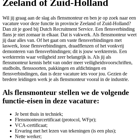
Zeeland of Zuid-Holland
Wil jij graag aan de slag als flensmonteur en ben je op zoek naar een
vacature voor deze functie in provincie Zeeland of Zuid-Holland?
Dan zit je goed bij Dutch Recruitment Service. Een flensverbinding
flans je niet zomaar in elkaar. Dat is vakwerk. Als flensmonteur weet
jij daar alles van. Of het gaat om vaste flensverbindingen met
laswerk, losse flensverbindingen, draadflenzen of het vonkvrij
demonteren van flensverbindingen; dit is jouw werkterrein. Een
werkterrein waar veiligheid zeer belangrijk is. Als jij als
flensmonteur kennis hebt van onder meer veiligheidsvoorschriften,
studbolts, flenssoorten, pakkingen en afdichtingen en
flensverbindingen, dan is deze vacature iets voor jou. Gezien de
bredere leidingen werk je als flensmonteur vooral in de industrie.
Als flensmonteur stellen we de volgende
functie-eisen in deze vacature:
Je bent thuis in techniek;
Flensmonteurcertificaat (protocol, WFpr);
VCA-certificaat;
Ervaring met het lezen van tekeningen (is een plus);
Nette werker;